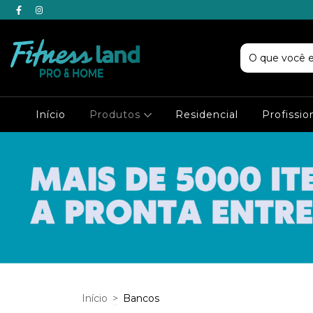
Início
Produtos
Residencial
Profissio
Início
>
Bancos