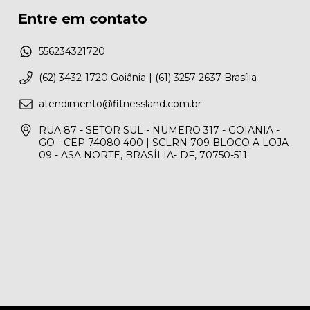
Entre em contato
556234321720
(62) 3432-1720 Goiânia | (61) 3257-2637 Brasília
atendimento@fitnessland.com.br
RUA 87 - SETOR SUL - NUMERO 317 - GOIANIA -
GO - CEP 74080 400 | SCLRN 709 BLOCO A LOJA
09 - ASA NORTE, BRASÍLIA- DF, 70750-511