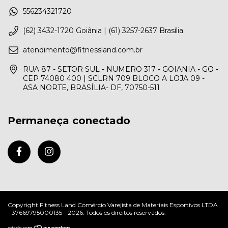
556234321720
(62) 3432-1720 Goiânia | (61) 3257-2637 Brasília
atendimento@fitnessland.com.br
RUA 87 - SETOR SUL - NUMERO 317 - GOIANIA - GO -
CEP 74080 400 | SCLRN 709 BLOCO A LOJA 09 -
ASA NORTE, BRASÍLIA- DF, 70750-511
Permaneça conectado
Copyright Fitness Land Comércio Varejista de Materiais Esportivos LTDA
- 37669795000135 - 2026. Todos os direitos reservados.