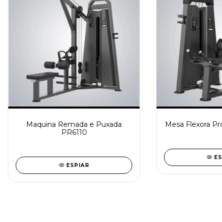
Maquina Remada e Puxada
Mesa Flexora Pro
PR6110
ES
ESPIAR