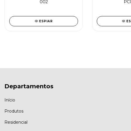
002
PC
ESPIAR
ES
Departamentos
Início
Produtos
Residencial