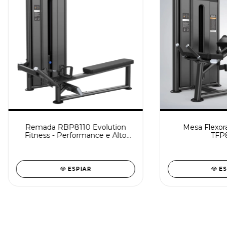
Remada RBP8110 Evolution
Mesa Flexora
Fitness - Performance e Alto
TFP
Padrão
ESPIAR
ES