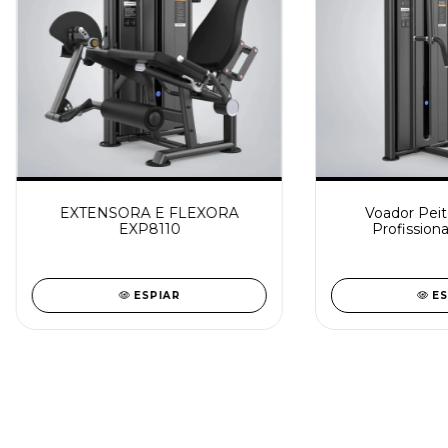
EXTENSORA E FLEXORA
Voador Peito
EXP8110
Profission
ESPIAR
ES